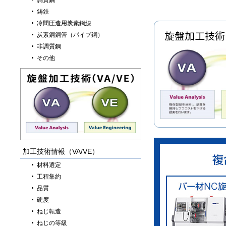
調質鋼
鋳鉄
冷間圧造用炭素鋼線
炭素鋼鋼管（パイプ鋼）
非調質鋼
その他
加工技術情報（VA/VE）
材料選定
工程集約
品質
硬度
ねじ転造
ねじの等級