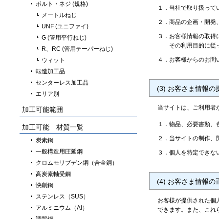
ボルト・ネジ (規格)
１．
当社で取り扱って
メートルねじ
２．
商品の企画・開発
UNF (ユニファイ)
３．
お客様情報の取得
G (管用平行ねじ)
その利用目的に従
R、RC (管用テーパーねじ)
４．
お客様からのお問
ウィット
転造加工品
センターレス加工品
(3) お客さま情報の
エリア別
当サイトは、ご利用者
加工可能範囲
１．
物品、必要書類、
加工可能 材質一覧
２．
当サイトの制作、
炭素鋼
一般構造用圧延鋼
３．
個人を特定できな
クロムモリブデン鋼（合金鋼）
高炭素軸受鋼
(4) お客さま情報
快削鋼
ステンレス（SUS）
お客様が提供された個
アルミニウム（Al）
できます。また、これ