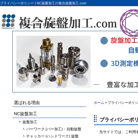
プライバシーポリシー | NC旋盤加工の複合旋盤加工.com
（株）武井製作所
Produced by
選ばれる理由
ホーム
> プライバシーポリ
NC旋盤加工
プライバシーポ
旋盤加工
バーワーク (バー加工)・自動旋盤
当サイトでは、ご利用
チャッカー (ハンドワーク) 旋盤