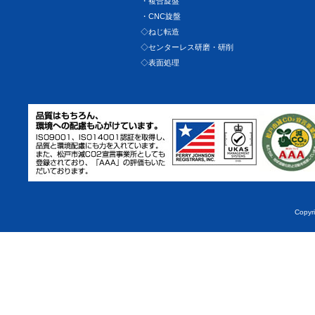
・複合旋盤
・CNC旋盤
◇ねじ転造
◇センターレス研磨・研削
◇表面処理
Copyr