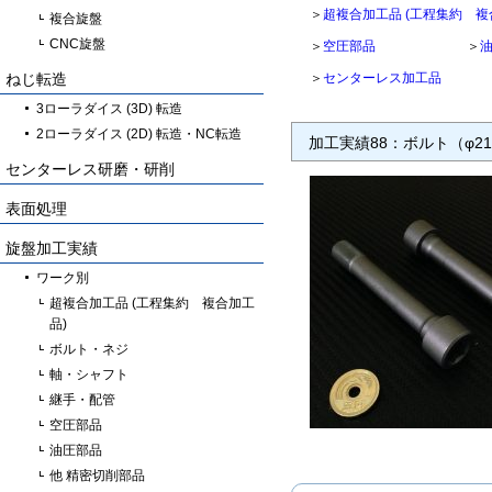
＞
超複合加工品 (工程集約 複
複合旋盤
CNC旋盤
＞
空圧部品
＞
ねじ転造
＞
センターレス加工品
3ローラダイス (3D) 転造
2ローラダイス (2D) 転造・NC転造
加工実績88：ボルト（φ21×
センターレス研磨・研削
表面処理
旋盤加工実績
ワーク別
超複合加工品 (工程集約 複合加工
品)
ボルト・ネジ
軸・シャフト
継手・配管
空圧部品
油圧部品
他 精密切削部品