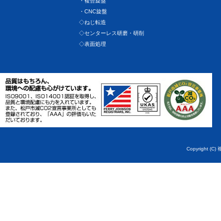
・複合旋盤
・CNC旋盤
◇ねじ転造
◇センターレス研磨・研削
◇表面処理
Copyright (C)