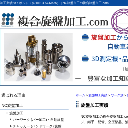
加工実績88：ボルト（φ21×104 SCM435） | NC旋盤加工の複合旋盤加工.com
（株）武井製作所
Produced by
選ばれる理由
ホーム
>
旋盤加工実績
>
ワーク別
>
旋盤加工実績
NC旋盤加工
旋盤加工
NC旋盤加工の複合旋盤加工.
バーワーク (バー加工)・自動旋盤
ジ、継手・配管、空圧部品、
チャッカー (ハンドワーク) 旋盤