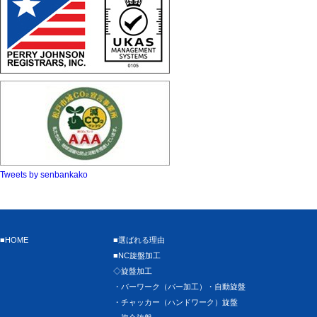
Tweets by senbankako
■HOME
■選ばれる理由
■NC旋盤加工
◇旋盤加工
・バーワーク（バー加工）・自動旋盤
・チャッカー（ハンドワーク）旋盤