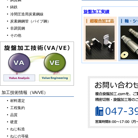
調質鋼
鋳鉄
旋盤加工実績
冷間圧造用炭素鋼線
炭素鋼鋼管（パイプ鋼）
非調質鋼
その他
加工技術情報（VA/VE）
材料選定
工程集約
品質
硬度
ねじ転造
ねじの等級