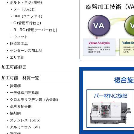
ボルト・ネジ (規格)
メートルねじ
UNF (ユニファイ)
G (管用平行ねじ)
R、RC (管用テーパーねじ)
ウィット
転造加工品
センターレス加工品
エリア別
加工可能範囲
加工可能 材質一覧
炭素鋼
一般構造用圧延鋼
クロムモリブデン鋼（合金鋼）
高炭素軸受鋼
快削鋼
ステンレス（SUS）
アルミニウム（Al）