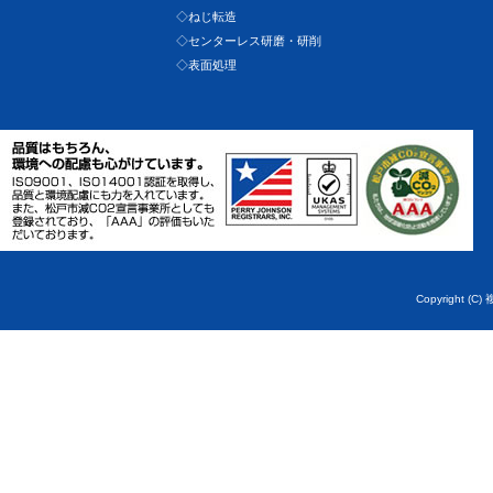
◇ねじ転造
◇センターレス研磨・研削
◇表面処理
Copyright (C)