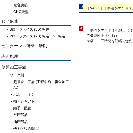
複合旋盤
【VA/VE】十字溝をエン
CNC旋盤
ねじ転造
3ローラダイス (3D) 転造
十字溝をエンドミル加工（ミ
て機能性を損なわず、
2ローラダイス (2D) 転造・NC転造
大幅に加工時間を短縮できた
センターレス研磨・研削
表面処理
旋盤加工実績
ワーク別
超複合加工品 (工程集約 複合加工
品)
ボルト・ネジ
軸・シャフト
継手・配管
空圧部品
油圧部品
他 精密切削部品