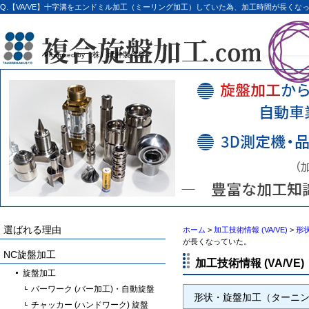
Q.【VA/VE】十字溝をエンドミル加工（ミーリング加工）していた為、加工時間が長くなって
（株）武井製作所
Produced by
選ばれる理由
ホーム
>
加工技術情報 (VA/VE)
>
形
が長くなっていた。
NC旋盤加工
加工技術情報 (VA/VE)
旋盤加工
バーワーク (バー加工)・自動旋盤
形状・旋盤加工（ターニ
チャッカー (ハンドワーク) 旋盤