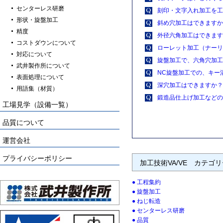
センターレス研磨
刻印・文字入れ加工を工
形状・旋盤加工
斜め穴加工はできますか
精度
外径六角加工はできます
コストダウンについて
ローレット加工（ナーリ
対応について
旋盤加工で、六角穴加工
武井製作所について
NC旋盤加工での、キー
表面処理について
深穴加工はできますか？
用語集（材質）
鍛造品仕上げ加工などの
工場見学（設備一覧）
品質について
運営会社
プライバシーポリシー
加工技術VA/VE カテゴ
工程集約
旋盤加工
ねじ転造
センターレス研磨
品質