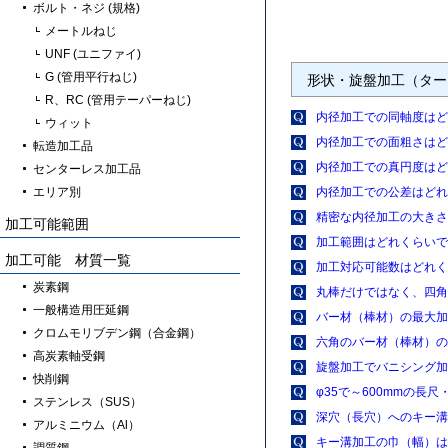
ボルト・ネジ (規格)
メートルねじ
UNF (ユニファイ)
G (管用平行ねじ)
形状・旋盤加工（ター
R、RC (管用テーパーねじ)
内径加工での同軸度はど
ウィット
内径加工での面粗さはど
転造加工品
内径加工での真円度はど
センターレス加工品
エリア別
内径加工での公差はどれ
精密な内径加工の大きさ
加工可能範囲
加工範囲はどれくらいで
加工可能 材質一覧
加工対応可能数はどれく
炭素鋼
丸棒だけではなく、四角
一般構造用圧延鋼
バー材（棒材）の最大加
クロムモリブデン鋼（合金鋼）
六角のバー材（棒材）の
高炭素軸受鋼
旋盤加工でバニシング加
快削鋼
φ35で～600mmの
ステンレス（SUS）
深穴（長穴）へのキー溝
アルミニウム（Al）
キー溝加工の巾（幅）は