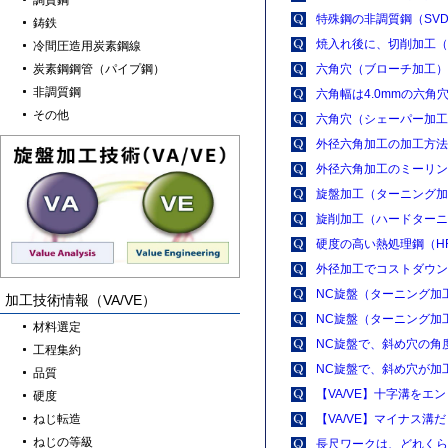
調質鋼
特殊鋼の非調質鋼（SV
鋳鉄
焼入れ後に、切削加工（
冷間圧造用炭素鋼線
炭素鋼鋼管（パイプ鋼）
六角穴（ブローチ加工）
非調質鋼
六角幅は4.0mmの六角
その他
六角穴（シェーパー加工
外径六角加工の加工方法
外径六角加工のミーリン
旋盤加工（ターニング加
旋削加工（ハードターニ
硬度の高い熱処理鋼（H
外径加工でコストダウン
NC旋盤（ターニング加
加工技術情報（VA/VE）
NC旋盤（ターニング加
材料選定
NC旋盤で、斜め穴の角
工程集約
NC旋盤で、斜め穴が加
品質
【VA/VE】十字溝を
硬度
ねじ転造
【VA/VE】マイナス
ねじの等級
長尺ワークは、どれくら