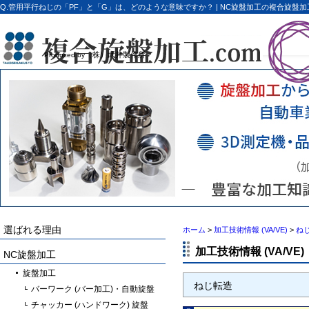
Q.管用平行ねじの「PF」と「G」は、どのような意味ですか？ | NC旋盤加工の複合旋盤加工
（株）武井製作所
Produced by
選ばれる理由
ホーム
>
加工技術情報 (VA/VE)
>
ね
加工技術情報 (VA/VE)
NC旋盤加工
旋盤加工
ねじ転造
バーワーク (バー加工)・自動旋盤
チャッカー (ハンドワーク) 旋盤