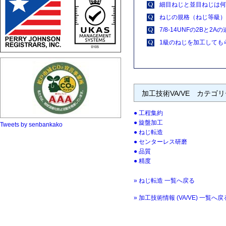
細目ねじと並目ねじは何
ねじの規格（ねじ等級）
7/8-14UNFの2Bと2
1級のねじを加工しても
加工技術VA/VE カテゴ
工程集約
旋盤加工
Tweets by senbankako
ねじ転造
センターレス研磨
品質
精度
» ねじ転造 一覧へ戻る
» 加工技術情報 (VA/VE) 一覧へ戻