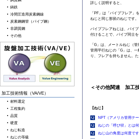
調質鋼
詳しく説明すると、
鋳鉄
「PF」は「パイプフレア」
冷間圧造用炭素鋼線
ねじと同じ形状のねじです。
炭素鋼鋼管（パイプ鋼）
非調質鋼
パイプフレアねじは、パイプ
付けることで、パイプ同士を
その他
「G」は、メートルねじ（管用
管用平行ねじの「G」は、一
り、フレアを持ちません。た
＜その他関連 加工
加工技術情報（VA/VE）
材料選定
【ねじ】
工程集約
品質
NPT（アメリカ管用テ
硬度
ねじの「呼び径」とは何
ねじ転造
ねじ山の角度は何度です
ねじの等級