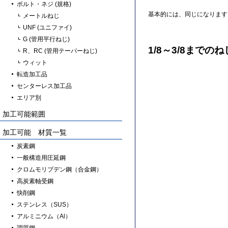
ボルト・ネジ (規格)
基本的には、同じになります
メートルねじ
UNF (ユニファイ)
G (管用平行ねじ)
1/8～3/8までの
R、RC (管用テーパーねじ)
ウィット
転造加工品
センターレス加工品
エリア別
加工可能範囲
加工可能 材質一覧
炭素鋼
一般構造用圧延鋼
クロムモリブデン鋼（合金鋼）
高炭素軸受鋼
快削鋼
ステンレス（SUS）
アルミニウム（Al）