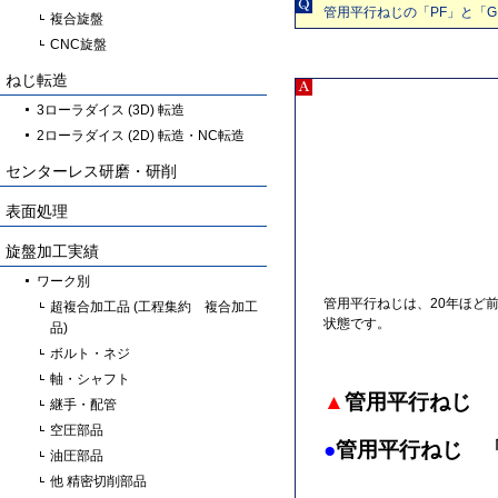
管用平行ねじの「PF」と「
複合旋盤
CNC旋盤
ねじ転造
3ローラダイス (3D) 転造
2ローラダイス (2D) 転造・NC転造
センターレス研磨・研削
表面処理
旋盤加工実績
ワーク別
管用平行ねじは、20年ほど
超複合加工品 (工程集約 複合加工
状態です。
品)
ボルト・ネジ
軸・シャフト
▲
管用平行ねじ 
継手・配管
空圧部品
●
管用平行ねじ 
油圧部品
他 精密切削部品