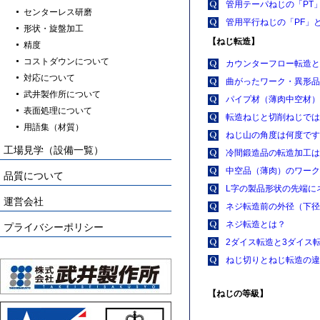
管用テーパねじの「PT
センターレス研磨
管用平行ねじの「PF」
形状・旋盤加工
【ねじ転造】
精度
コストダウンについて
カウンターフロー転造と
対応について
曲がったワーク・異形品
武井製作所について
パイプ材（薄肉中空材）
表面処理について
転造ねじと切削ねじでは
用語集（材質）
ねじ山の角度は何度です
工場見学（設備一覧）
冷間鍛造品の転造加工は
中空品（薄肉）のワーク
品質について
L字の製品形状の先端に
運営会社
ネジ転造前の外径（下径
ネジ転造とは？
プライバシーポリシー
2ダイス転造と3ダイス
ねじ切りとねじ転造の違
【ねじの等級】